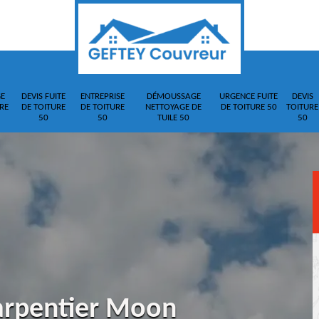
E
DEVIS FUITE
ENTREPRISE
DÉMOUSSAGE
URGENCE FUITE
DEVIS
RE
DE TOITURE
DE TOITURE
NETTOYAGE DE
DE TOITURE 50
TOITURE
50
50
TUILE 50
50
harpentier Moon