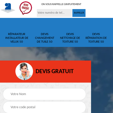
ON VOUS RAPPELLE GRATUITEMENT
RÉPARATEUR
DEVIS
DEVIS
DEVIS
INSTALLATEUR DE
CHANGEMENT
NETTOYAGE DE
RÉPARATION DE
VELUX 50
DE TUILE 50
TOITURE 50
TOITURE 50
DEVIS GRATUIT