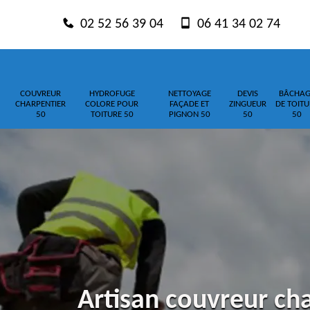
02 52 56 39 04
06 41 34 02 74
COUVREUR
HYDROFUGE
NETTOYAGE
DEVIS
BÂCHAG
CHARPENTIER
COLORE POUR
FAÇADE ET
ZINGUEUR
DE TOITU
50
TOITURE 50
PIGNON 50
50
50
Artisan couvreur c