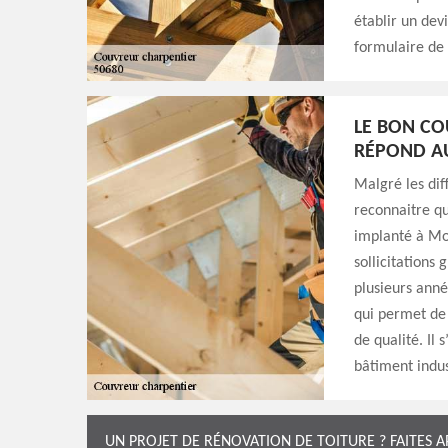
établir un devi
formulaire de 
LE BON CO
RÉPOND AU
Malgré les diff
reconnaitre q
implanté à Moo
sollicitations
plusieurs anné
qui permet de s
de qualité. Il
bâtiment indus
UN PROJET DE RÉNOVATION DE TOITURE ? FAITES 