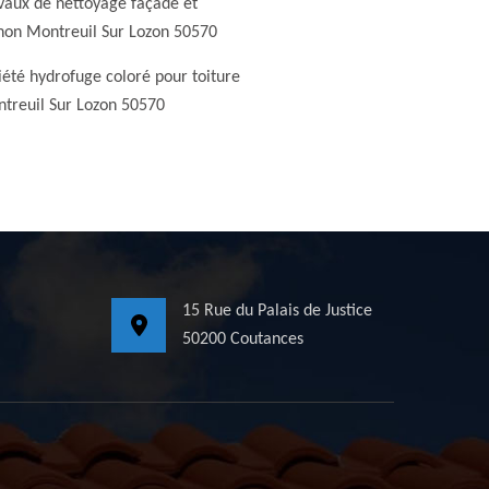
vaux de nettoyage façade et
non Montreuil Sur Lozon 50570
iété hydrofuge coloré pour toiture
treuil Sur Lozon 50570
15 Rue du Palais de Justice
50200 Coutances