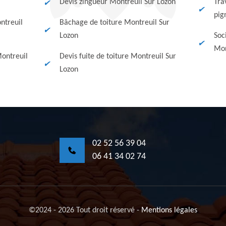
Devis zingueur Montreuil Sur Lozon
Tra
pig
ntreuil
Bâchage de toiture Montreuil Sur
Lozon
Soc
Mon
ontreuil
Devis fuite de toiture Montreuil Sur
Lozon
02 52 56 39 04
06 41 34 02 74
©2024 - 2026 Tout droit réservé
-
Mentions légales