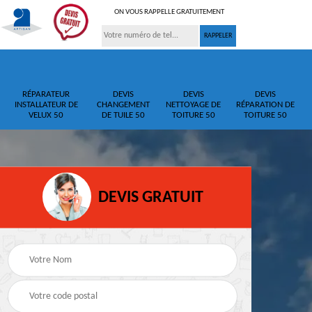
ON VOUS RAPPELLE GRATUITEMENT
RÉPARATEUR
DEVIS
DEVIS
DEVIS
INSTALLATEUR DE
CHANGEMENT
NETTOYAGE DE
RÉPARATION DE
VELUX 50
DE TUILE 50
TOITURE 50
TOITURE 50
DEVIS GRATUIT