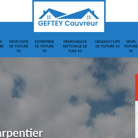
E
DEVIS FUITE
ENTREPRISE
DÉMOUSSAGE
URGENCE FUITE
DEVIS
RE
DE TOITURE
DE TOITURE
NETTOYAGE DE
DE TOITURE 50
TOITURE
50
50
TUILE 50
50
arpentier