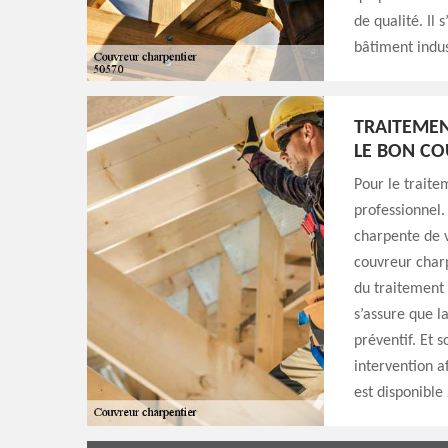
de qualité. Il
bâtiment indus
TRAITEMEN
LE BON CO
Pour le traite
professionnel.
charpente de v
couvreur charp
du traitement 
s’assure que l
préventif. Et 
intervention af
est disponible