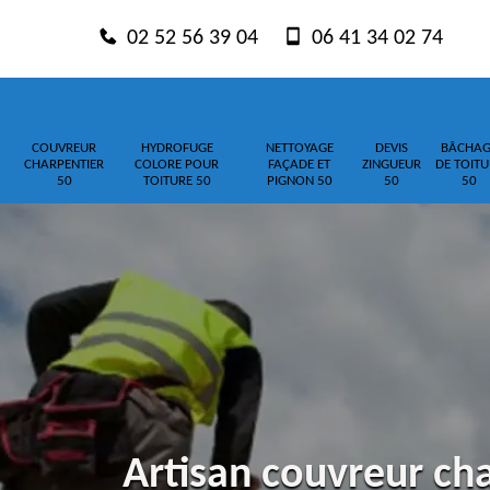
02 52 56 39 04
06 41 34 02 74
COUVREUR
HYDROFUGE
NETTOYAGE
DEVIS
BÂCHAG
CHARPENTIER
COLORE POUR
FAÇADE ET
ZINGUEUR
DE TOITU
50
TOITURE 50
PIGNON 50
50
50
Artisan couvreur ch