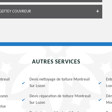
 GEFTEY COUVREUR
AUTRES SERVICES
treuil
Devis nettoyage de toiture Montreuil
Ent
Sur Lozon
Loz
Lozon
Devis réparation de toiture Montreuil
Dém
Sur Lozon
Mon
elux