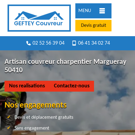
MENU
Devis gratuit
02 52 56 39 04
06 41 34 02 74
Artisan couvreur charpentier Margueray
50410
Nos realisations
Contactez-nous
Nos engagements
Devis et déplacement gratuits
Sans engagement