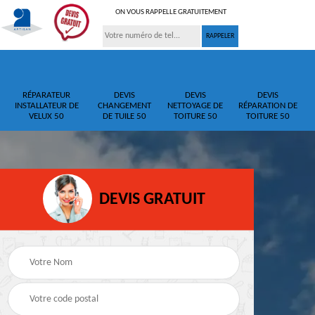
ON VOUS RAPPELLE GRATUITEMENT
RÉPARATEUR
DEVIS
DEVIS
DEVIS
INSTALLATEUR DE
CHANGEMENT
NETTOYAGE DE
RÉPARATION DE
VELUX 50
DE TUILE 50
TOITURE 50
TOITURE 50
DEVIS GRATUIT