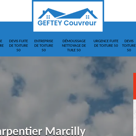
E
DEVIS FUITE
ENTREPRISE
DÉMOUSSAGE
URGENCE FUITE
DEVIS
RE
DE TOITURE
DE TOITURE
NETTOYAGE DE
DE TOITURE 50
TOITURE
50
50
TUILE 50
50
rpentier Marcilly