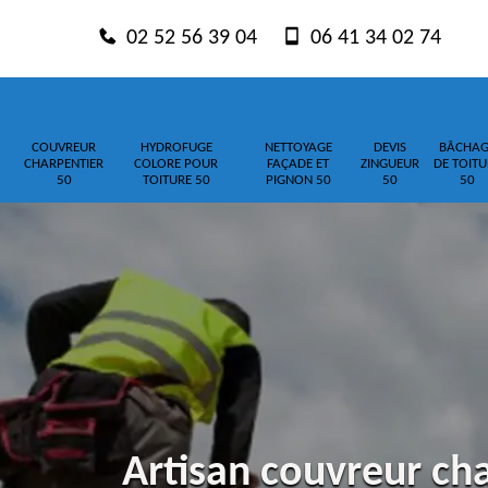
02 52 56 39 04
06 41 34 02 74
COUVREUR
HYDROFUGE
NETTOYAGE
DEVIS
BÂCHAG
CHARPENTIER
COLORE POUR
FAÇADE ET
ZINGUEUR
DE TOITU
50
TOITURE 50
PIGNON 50
50
50
Artisan couvreur cha