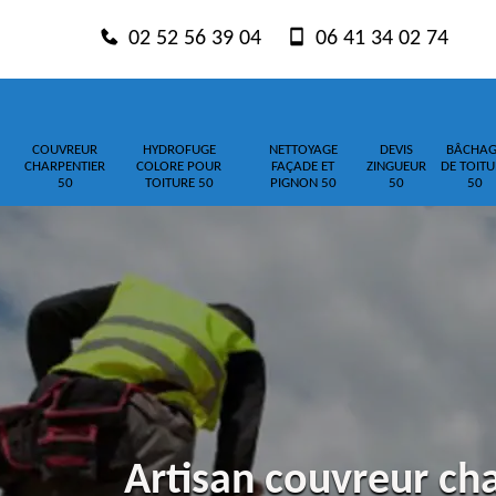
02 52 56 39 04
06 41 34 02 74
COUVREUR
HYDROFUGE
NETTOYAGE
DEVIS
BÂCHAG
CHARPENTIER
COLORE POUR
FAÇADE ET
ZINGUEUR
DE TOITU
50
TOITURE 50
PIGNON 50
50
50
Artisan couvreur cha