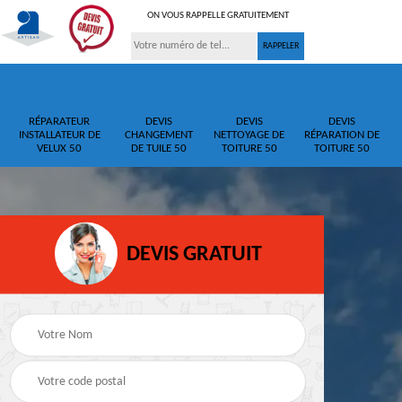
ON VOUS RAPPELLE GRATUITEMENT
RÉPARATEUR
DEVIS
DEVIS
DEVIS
INSTALLATEUR DE
CHANGEMENT
NETTOYAGE DE
RÉPARATION DE
VELUX 50
DE TUILE 50
TOITURE 50
TOITURE 50
DEVIS GRATUIT