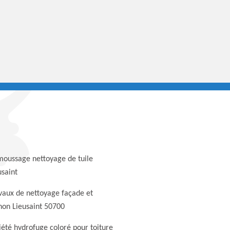
oussage nettoyage de tuile
usaint
vaux de nettoyage façade et
non Lieusaint 50700
iété hydrofuge coloré pour toiture