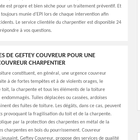
te est propre et bien sèche pour un traitement préventif. Et
 toujours munie d’EPI lors de chaque intervention afin
cidents. Le service clientèle du charpentier est disponible 24
 répondre à vos questions.
CES DE GEFTEY COUVREUR POUR UNE
COUVREUR CHARPENTIER
toiture constituent, en général, une urgence couvreur
uite à de fortes tempêtes et à de violents orages, le
toit, la charpente et tous les éléments de la toiture
e endommagés. Tuiles déplacées ou cassées, ardoises
inent des fuites de toiture. Les dégâts, dans ce cas, peuvent
s provoquant la fragilisation du toit et de la charpente.
plique par la protection des charpentes en métal de la
es charpentes en bois du pourrissement. Couvreur
Lieusaint, Geftey Couvreur, propose des services de qualité