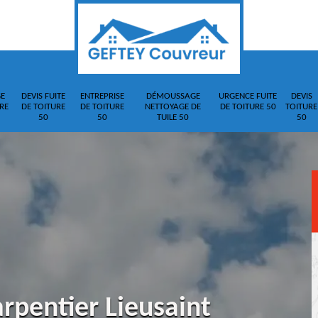
E
DEVIS FUITE
ENTREPRISE
DÉMOUSSAGE
URGENCE FUITE
DEVIS
RE
DE TOITURE
DE TOITURE
NETTOYAGE DE
DE TOITURE 50
TOITURE
50
50
TUILE 50
50
rpentier Lieusaint