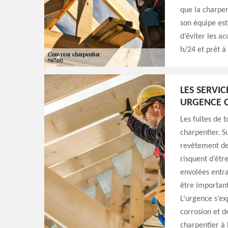
que la charpen
son équipe est
d’éviter les ac
h/24 et prêt à
LES SERVI
URGENCE 
Les fuites de 
charpentier. S
revêtement de 
risquent d’êtr
envolées entra
être important
L’urgence s’ex
corrosion et d
charpentier à 