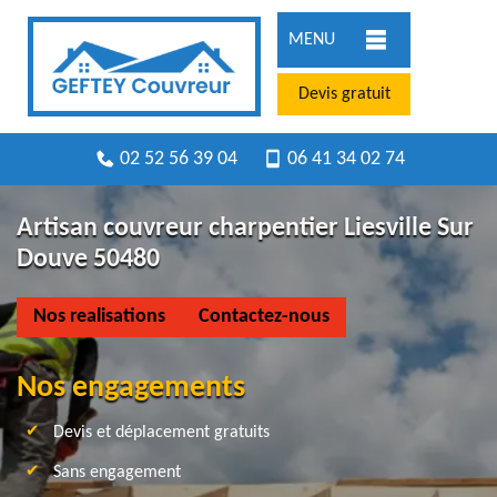
MENU
Devis gratuit
02 52 56 39 04
06 41 34 02 74
Artisan couvreur charpentier Liesville Sur
Douve 50480
Nos realisations
Contactez-nous
Nos engagements
Devis et déplacement gratuits
Sans engagement