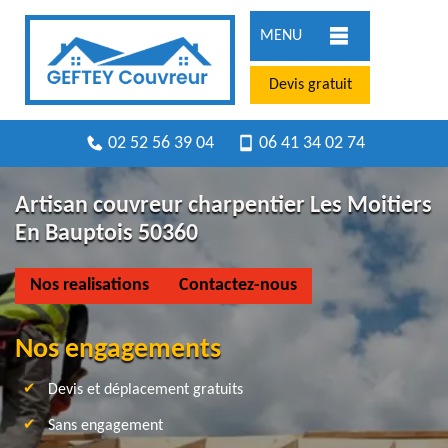
MENU
Devis gratuit
02 52 56 39 04
06 41 34 02 74
Artisan couvreur charpentier Les Moitiers
En Bauptois 50360
Nos realisations
Contactez-nous
Nos engagements
Devis et déplacement gratuits
Sans engagement