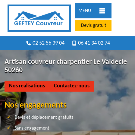
MENU
Devis gratuit
02 52 56 39 04
06 41 34 02 74
Artisan couvreur charpentier Le Valdecie
50260
Nos realisations
Contactez-nous
Nos engagements
Devis et déplacement gratuits
Sans engagement