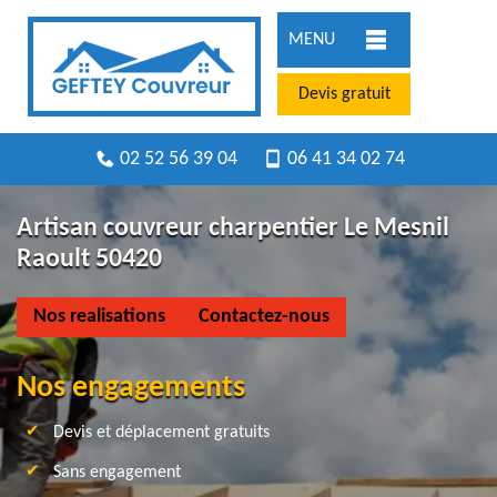
MENU
Devis gratuit
02 52 56 39 04
06 41 34 02 74
Artisan couvreur charpentier Le Mesnil
Raoult 50420
Nos realisations
Contactez-nous
Nos engagements
Devis et déplacement gratuits
Sans engagement