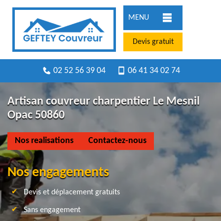
MENU
Devis gratuit
02 52 56 39 04
06 41 34 02 74
Artisan couvreur charpentier Le Mesnil
Opac 50860
Nos realisations
Contactez-nous
Nos engagements
Devis et déplacement gratuits
Sans engagement