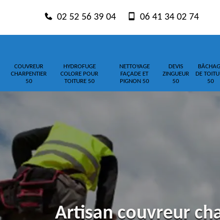
02 52 56 39 04
06 41 34 02 74
COUVREUR
HYDROFUGE
NETTOYAGE
DEVIS
BÂCHAG
CHARPENTIER
COLORE POUR
FAÇADE ET
ZINGUEUR
DE TOITU
50
TOITURE 50
PIGNON 50
50
50
Artisan couvreur ch