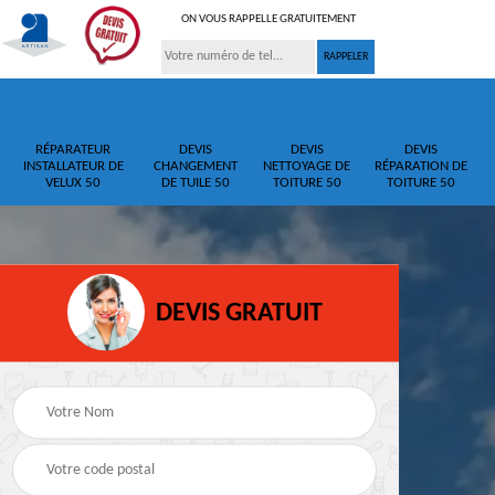
ON VOUS RAPPELLE GRATUITEMENT
RÉPARATEUR
DEVIS
DEVIS
DEVIS
INSTALLATEUR DE
CHANGEMENT
NETTOYAGE DE
RÉPARATION DE
VELUX 50
DE TUILE 50
TOITURE 50
TOITURE 50
DEVIS GRATUIT