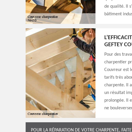
de qualité. Il
bâtiment indus
L’EFFICAC
GEFTEY C
Pour des trava
charpentier pr
Couvreur est l
tarifs très abo
charpente. Il a
un résultat im
prolongée. Il e
ne bouleverser
POUR LA RÉPARATION DE VOTRE CHARPENTE, FAIT