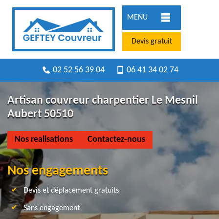
MENU
Devis gratuit
02 52 56 39 04
06 41 34 02 74
Artisan couvreur charpentier Le Mesnil
Aubert 50510
Nos realisations
Contactez-nous
Nos engagements
Devis et déplacement gratuits
Sans engagement