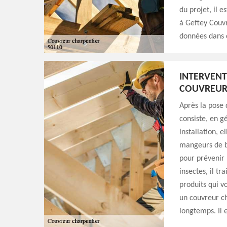
du projet, il
à Geftey Couvr
données dans c
INTERVENT
COUVREUR
Après la pose 
consiste, en g
installation, e
mangeurs de bo
pour prévenir 
insectes, il tr
produits qui v
un couvreur ch
longtemps. Il 