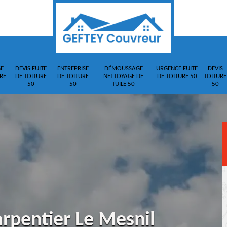
E
DEVIS FUITE
ENTREPRISE
DÉMOUSSAGE
URGENCE FUITE
DEVIS
RE
DE TOITURE
DE TOITURE
NETTOYAGE DE
DE TOITURE 50
TOITURE
50
50
TUILE 50
50
arpentier Le Mesnil