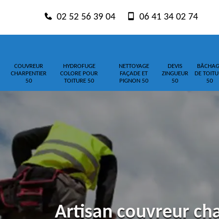
02 52 56 39 04
06 41 34 02 74
COUVREUR
HYDROFUGE
NETTOYAGE
DEVIS
BÂCHAG
CHARPENTIER
COLORE POUR
FAÇADE ET
ZINGUEUR
DE TOITU
50
TOITURE 50
PIGNON 50
50
50
Artisan couvreur ch