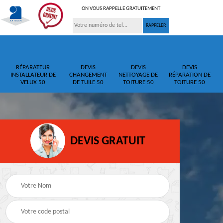
ON VOUS RAPPELLE GRATUITEMENT
RÉPARATEUR
DEVIS
DEVIS
DEVIS
INSTALLATEUR DE
CHANGEMENT
NETTOYAGE DE
RÉPARATION DE
VELUX 50
DE TUILE 50
TOITURE 50
TOITURE 50
DEVIS GRATUIT