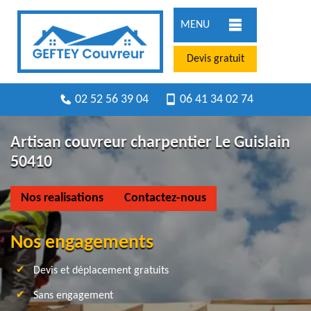
MENU
Devis gratuit
02 52 56 39 04
06 41 34 02 74
Artisan couvreur charpentier Le Guislain
50410
Nos realisations
Contactez-nous
Nos engagements
Devis et déplacement gratuits
Sans engagement