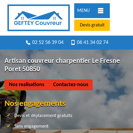
MENU
Devis gratuit
02 52 56 39 04
06 41 34 02 74
Artisan couvreur charpentier Le Fresne
Poret 50850
Nos realisations
Contactez-nous
Nos engagements
Devis et déplacement gratuits
Sans engagement