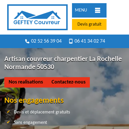
MENU
Devis gratuit
02 52 56 39 04
06 41 34 02 74
Artisan couvreur charpentier La Rochelle
Normande 50530
Nos realisations
Contactez-nous
Nos engagements
Devis et déplacement gratuits
Sans engagement