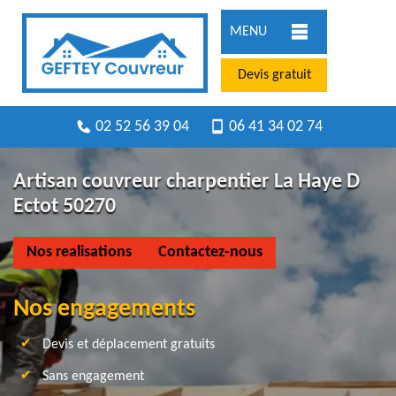
MENU
Devis gratuit
02 52 56 39 04
06 41 34 02 74
Artisan couvreur charpentier La Haye D
Ectot 50270
Nos realisations
Contactez-nous
Nos engagements
Devis et déplacement gratuits
Sans engagement