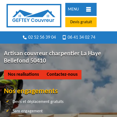
MENU
Devis gratuit
02 52 56 39 04
06 41 34 02 74
Artisan couvreur charpentier La Haye
Bellefond 50410
Nos realisations
Contactez-nous
Nos engagements
Devis et déplacement gratuits
Sans engagement