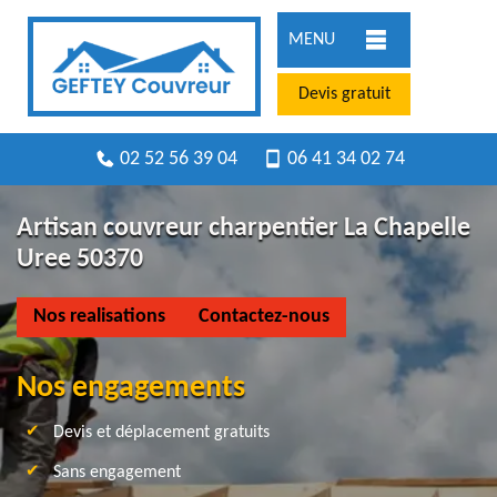
MENU
Devis gratuit
02 52 56 39 04
06 41 34 02 74
Artisan couvreur charpentier La Chapelle
Uree 50370
Nos realisations
Contactez-nous
Nos engagements
Devis et déplacement gratuits
Sans engagement