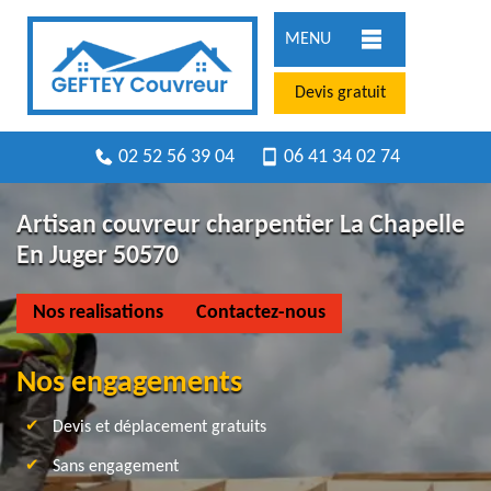
MENU
Devis gratuit
02 52 56 39 04
06 41 34 02 74
Artisan couvreur charpentier La Chapelle
En Juger 50570
Nos realisations
Contactez-nous
Nos engagements
Devis et déplacement gratuits
Sans engagement