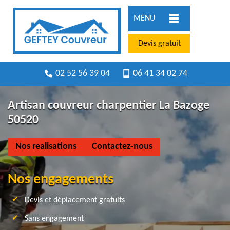
MENU
Devis gratuit
02 52 56 39 04
06 41 34 02 74
Artisan couvreur charpentier La Bazoge
50520
Nos realisations
Contactez-nous
Nos engagements
Devis et déplacement gratuits
Sans engagement