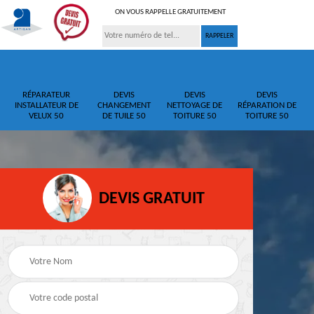
ON VOUS RAPPELLE GRATUITEMENT
RÉPARATEUR
DEVIS
DEVIS
DEVIS
INSTALLATEUR DE
CHANGEMENT
NETTOYAGE DE
RÉPARATION DE
VELUX 50
DE TUILE 50
TOITURE 50
TOITURE 50
DEVIS GRATUIT