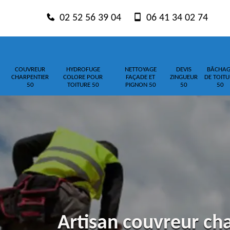
02 52 56 39 04
06 41 34 02 74
COUVREUR
HYDROFUGE
NETTOYAGE
DEVIS
BÂCHAG
CHARPENTIER
COLORE POUR
FAÇADE ET
ZINGUEUR
DE TOITU
50
TOITURE 50
PIGNON 50
50
50
Artisan couvreur cha