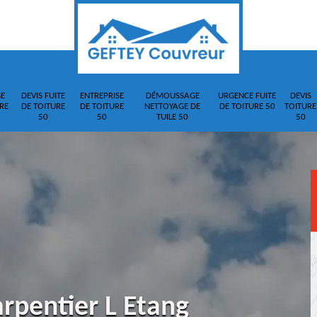
E
DEVIS FUITE
ENTREPRISE
DÉMOUSSAGE
URGENCE FUITE
DEVIS
RE
DE TOITURE
DE TOITURE
NETTOYAGE DE
DE TOITURE 50
TOITURE
50
50
TUILE 50
50
rpentier L Etang