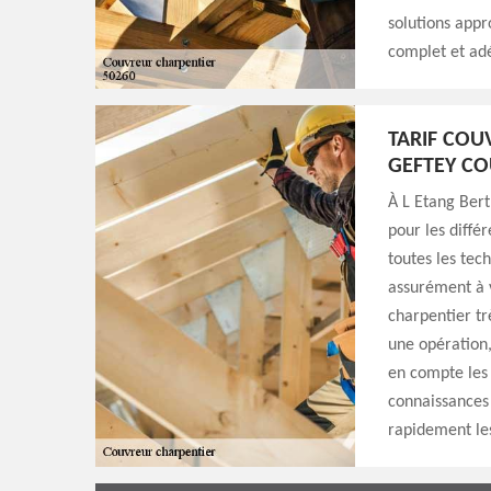
solutions appro
complet et adé
TARIF COU
GEFTEY C
À L Etang Bert
pour les diffé
toutes les tec
assurément à v
charpentier tr
une opération, 
en compte les 
connaissances e
rapidement le