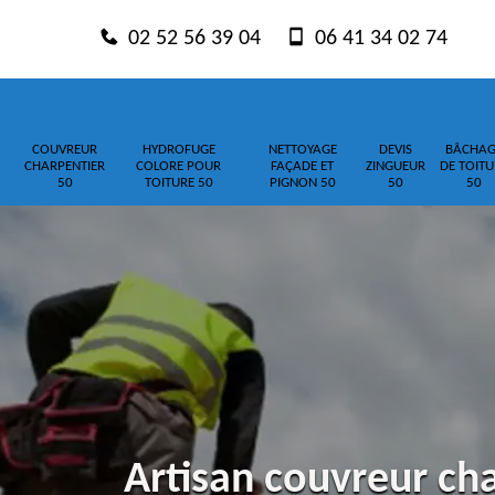
02 52 56 39 04
06 41 34 02 74
COUVREUR
HYDROFUGE
NETTOYAGE
DEVIS
BÂCHAG
CHARPENTIER
COLORE POUR
FAÇADE ET
ZINGUEUR
DE TOITU
50
TOITURE 50
PIGNON 50
50
50
Artisan couvreur cha