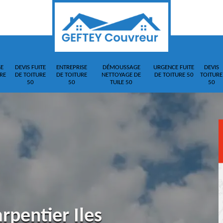
E
DEVIS FUITE
ENTREPRISE
DÉMOUSSAGE
URGENCE FUITE
DEVIS
RE
DE TOITURE
DE TOITURE
NETTOYAGE DE
DE TOITURE 50
TOITURE
50
50
TUILE 50
50
rpentier Iles