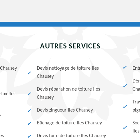
AUTRES SERVICES
s Chausey
Devis nettoyage de toiture Iles
Ent
Chausey
Dém
Devis réparation de toiture Iles
Cha
lux Iles
Chausey
Tra
Devis zingueur Iles Chausey
pig
s
Bâchage de toiture Iles Chausey
Soc
Ile
es
Devis fuite de toiture Iles Chausey