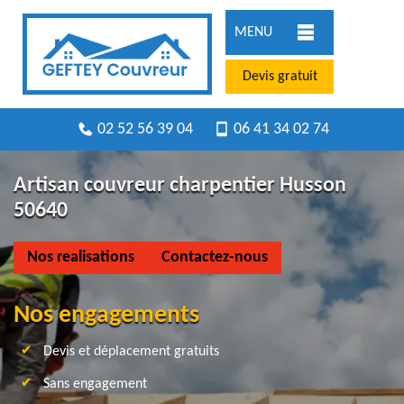
MENU
Devis gratuit
02 52 56 39 04
06 41 34 02 74
Artisan couvreur charpentier Husson
50640
Nos realisations
Contactez-nous
Nos engagements
Devis et déplacement gratuits
Sans engagement