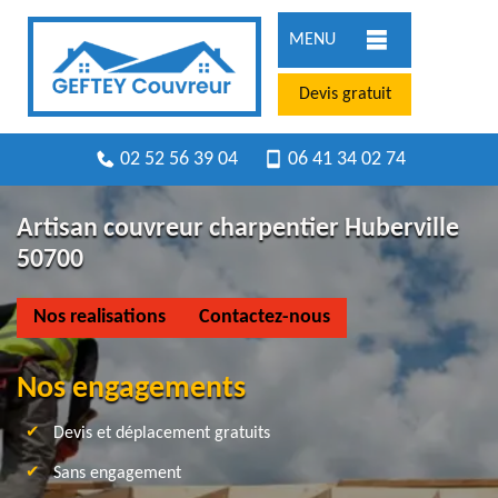
MENU
Devis gratuit
02 52 56 39 04
06 41 34 02 74
Artisan couvreur charpentier Huberville
50700
Nos realisations
Contactez-nous
Nos engagements
Devis et déplacement gratuits
Sans engagement