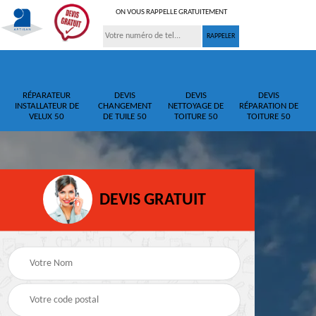
ON VOUS RAPPELLE GRATUITEMENT
RÉPARATEUR
DEVIS
DEVIS
DEVIS
INSTALLATEUR DE
CHANGEMENT
NETTOYAGE DE
RÉPARATION DE
VELUX 50
DE TUILE 50
TOITURE 50
TOITURE 50
DEVIS GRATUIT