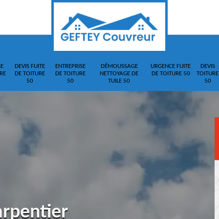
E
DEVIS FUITE
ENTREPRISE
DÉMOUSSAGE
URGENCE FUITE
DEVIS
RE
DE TOITURE
DE TOITURE
NETTOYAGE DE
DE TOITURE 50
TOITURE
50
50
TUILE 50
50
arpentier