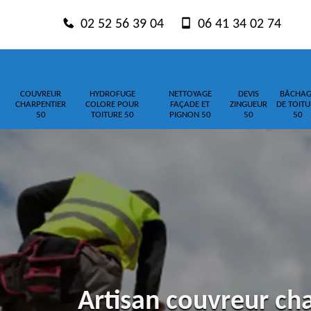
02 52 56 39 04
06 41 34 02 74
COUVREUR
HYDROFUGE
NETTOYAGE
DEVIS
BÂCHAG
CHARPENTIER
COLORE POUR
FAÇADE ET
ZINGUEUR
DE TOITU
50
TOITURE 50
PIGNON 50
50
50
Artisan couvreur ch