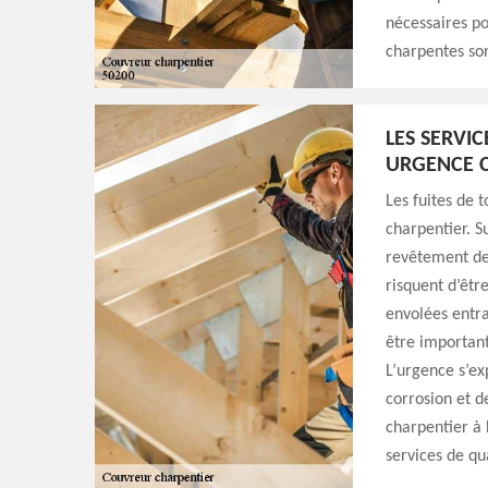
nécessaires po
charpentes son
LES SERVI
URGENCE 
Les fuites de 
charpentier. S
revêtement de 
risquent d’êtr
envolées entra
être important
L’urgence s’ex
corrosion et d
charpentier à 
services de qu