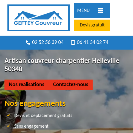
MENU
Devis gratuit
02 52 56 39 04
06 41 34 02 74
Artisan couvreur charpentier Helleville
50340
Nos realisations
Contactez-nous
Nos engagements
Devis et déplacement gratuits
Sans engagement