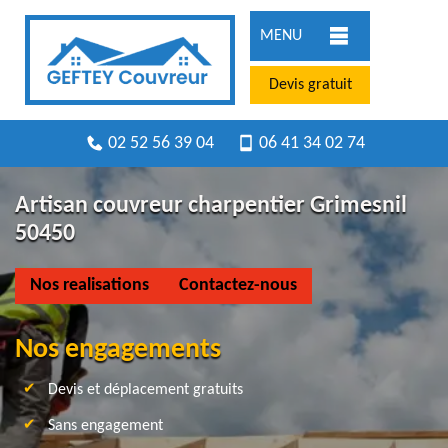
MENU
Devis gratuit
02 52 56 39 04
06 41 34 02 74
Artisan couvreur charpentier Grimesnil
50450
Nos realisations
Contactez-nous
Nos engagements
Devis et déplacement gratuits
Sans engagement