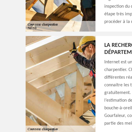
inspection du d
étape très imp
procéder à la 
LA RECHER
DÉPARTEM
Internet est u
charpentier. C
différentes ré
connaitre les t
gratuitement. 
l’estimation de
bouche-à-oreil
Gourfaleur, co
partie des meil