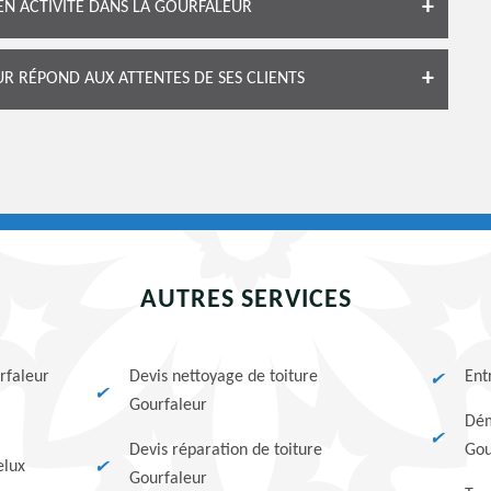
N ACTIVITÉ DANS LA GOURFALEUR
 RÉPOND AUX ATTENTES DE SES CLIENTS
AUTRES SERVICES
rfaleur
Devis nettoyage de toiture
Ent
Gourfaleur
Dém
Devis réparation de toiture
Gou
elux
Gourfaleur