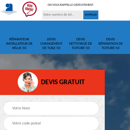
ON VOUS RAPPELLE GRATUITEMENT
RÉPARATEUR
DEVIS
DEVIS
DEVIS
INSTALLATEUR DE
CHANGEMENT
NETTOYAGE DE
RÉPARATION DE
VELUX 50
DE TUILE 50
TOITURE 50
TOITURE 50
DEVIS GRATUIT