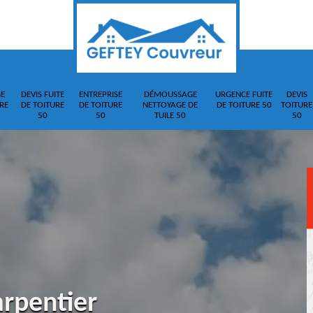
E
DEVIS FUITE
ENTREPRISE
DÉMOUSSAGE
URGENCE FUITE
DEVIS
RE
DE TOITURE
DE TOITURE
NETTOYAGE DE
DE TOITURE 50
TOITURE
50
50
TUILE 50
50
arpentier