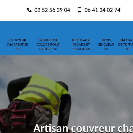
02 52 56 39 04
06 41 34 02 74
COUVREUR
HYDROFUGE
NETTOYAGE
DEVIS
BÂCHAG
CHARPENTIER
COLORE POUR
FAÇADE ET
ZINGUEUR
DE TOITU
50
TOITURE 50
PIGNON 50
50
50
Artisan couvreur ch