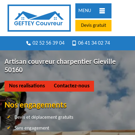
MENU
Devis gratuit
02 52 56 39 04
06 41 34 02 74
Artisan couvreur charpentier Gieville
50160
Nos realisations
Contactez-nous
Nos engagements
Devis et déplacement gratuits
Sans engagement