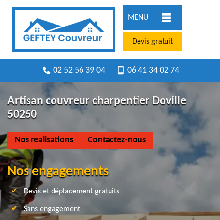
MENU
Devis gratuit
02 52 56 39 04
06 41 34 02 74
Artisan couvreur charpentier Doville
50250
Nos realisations
Contactez-nous
Nos engagements
Devis et déplacement gratuits
Sans engagement