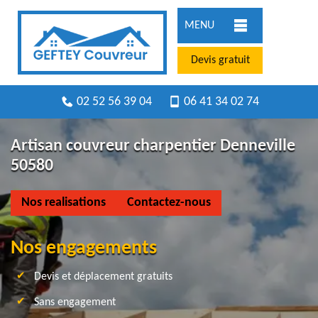
MENU
Devis gratuit
02 52 56 39 04
06 41 34 02 74
Artisan couvreur charpentier Denneville
50580
Nos realisations
Contactez-nous
Nos engagements
Devis et déplacement gratuits
Sans engagement