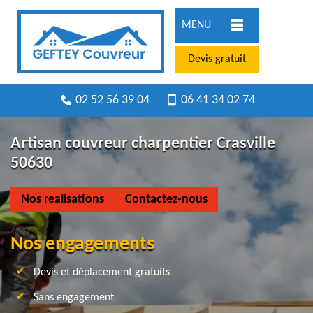
MENU
Devis gratuit
02 52 56 39 04
06 41 34 02 74
Artisan couvreur charpentier Crasville
50630
Nos realisations
Contactez-nous
Nos engagements
Devis et déplacement gratuits
Sans engagement