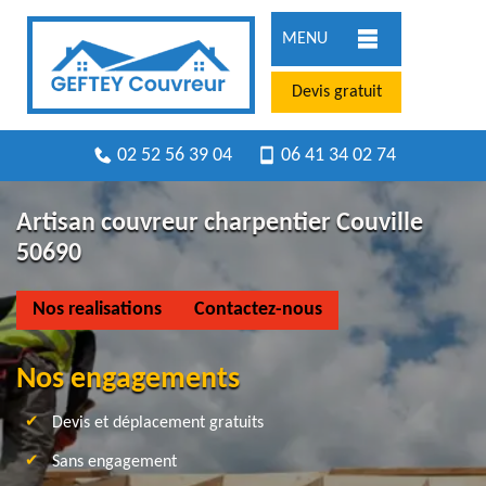
MENU
Devis gratuit
02 52 56 39 04
06 41 34 02 74
Artisan couvreur charpentier Couville
50690
Nos realisations
Contactez-nous
Nos engagements
Devis et déplacement gratuits
Sans engagement