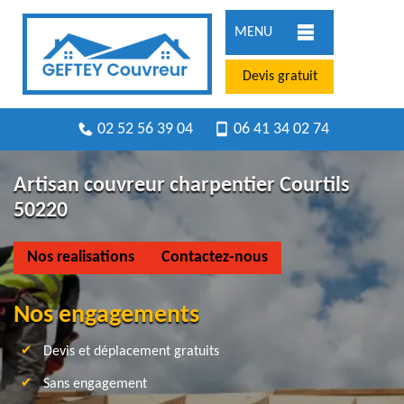
MENU
Devis gratuit
02 52 56 39 04
06 41 34 02 74
Artisan couvreur charpentier Courtils
50220
Nos realisations
Contactez-nous
Nos engagements
Devis et déplacement gratuits
Sans engagement