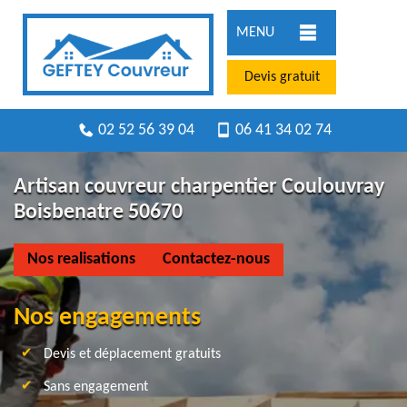
MENU
Devis gratuit
02 52 56 39 04
06 41 34 02 74
Artisan couvreur charpentier Coulouvray
Boisbenatre 50670
Nos realisations
Contactez-nous
Nos engagements
Devis et déplacement gratuits
Sans engagement