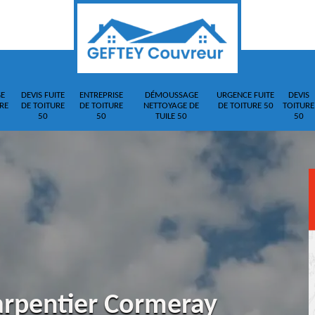
E
DEVIS FUITE
ENTREPRISE
DÉMOUSSAGE
URGENCE FUITE
DEVIS
RE
DE TOITURE
DE TOITURE
NETTOYAGE DE
DE TOITURE 50
TOITURE
50
50
TUILE 50
50
arpentier Cormeray