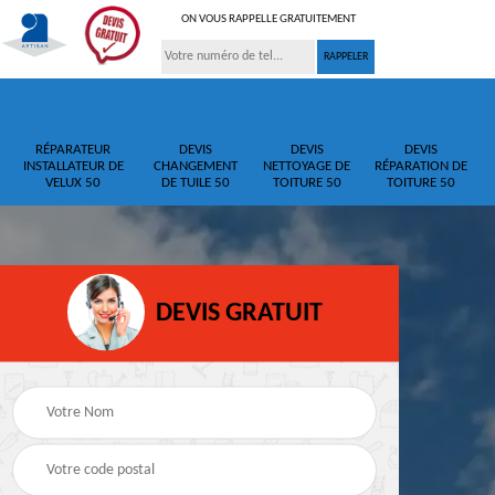
ON VOUS RAPPELLE GRATUITEMENT
RÉPARATEUR
DEVIS
DEVIS
DEVIS
INSTALLATEUR DE
CHANGEMENT
NETTOYAGE DE
RÉPARATION DE
VELUX 50
DE TUILE 50
TOITURE 50
TOITURE 50
DEVIS GRATUIT