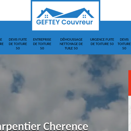
E
DEVIS FUITE
ENTREPRISE
DÉMOUSSAGE
URGENCE FUITE
DEVIS
RE
DE TOITURE
DE TOITURE
NETTOYAGE DE
DE TOITURE 50
TOITURE
50
50
TUILE 50
50
arpentier Cherence