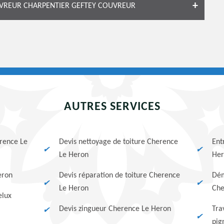
UVREUR CHARPENTIER GEFTEY COUVREUR
AUTRES SERVICES
erence Le
Devis nettoyage de toiture Cherence
Ent
Le Heron
Her
eron
Devis réparation de toiture Cherence
Dém
Le Heron
Che
elux
Devis zingueur Cherence Le Heron
Tra
pig