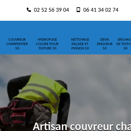
02 52 56 39 04
06 41 34 02 74
COUVREUR
HYDROFUGE
NETTOYAGE
DEVIS
BÂCHAG
CHARPENTIER
COLORE POUR
FAÇADE ET
ZINGUEUR
DE TOITU
50
TOITURE 50
PIGNON 50
50
50
Artisan couvreur ch