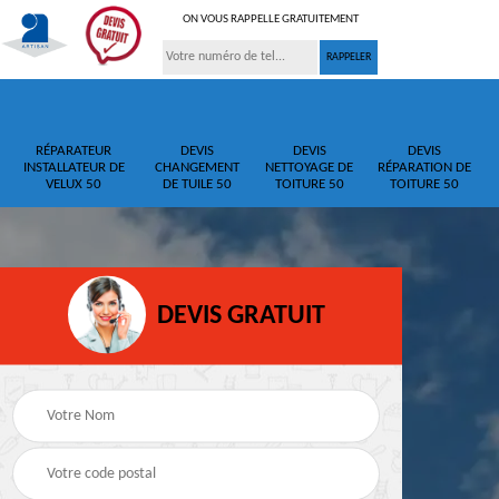
ON VOUS RAPPELLE GRATUITEMENT
RÉPARATEUR
DEVIS
DEVIS
DEVIS
INSTALLATEUR DE
CHANGEMENT
NETTOYAGE DE
RÉPARATION DE
VELUX 50
DE TUILE 50
TOITURE 50
TOITURE 50
DEVIS GRATUIT