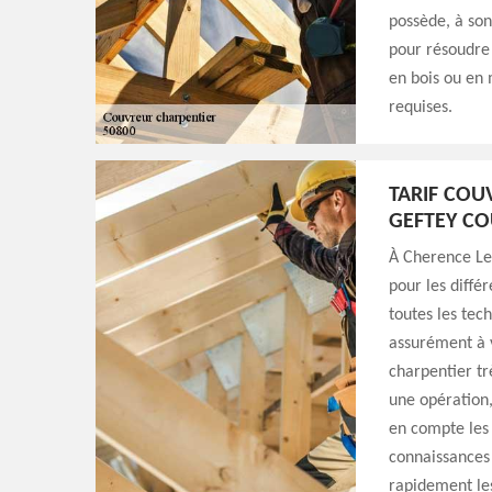
possède, à son
pour résoudre 
en bois ou en 
requises.
TARIF COU
GEFTEY C
À Cherence Le 
pour les diffé
toutes les tec
assurément à v
charpentier tr
une opération, 
en compte les 
connaissances e
rapidement le