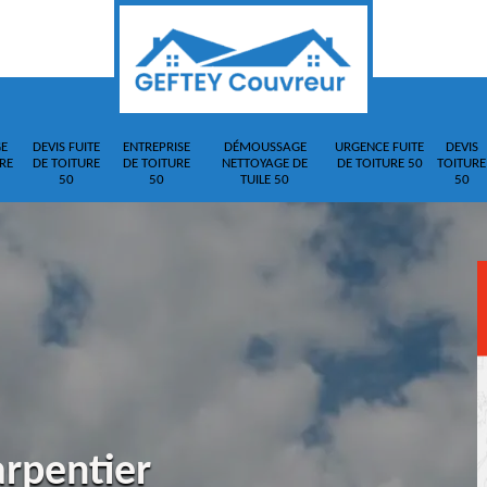
E
DEVIS FUITE
ENTREPRISE
DÉMOUSSAGE
URGENCE FUITE
DEVIS
RE
DE TOITURE
DE TOITURE
NETTOYAGE DE
DE TOITURE 50
TOITURE
50
50
TUILE 50
50
arpentier