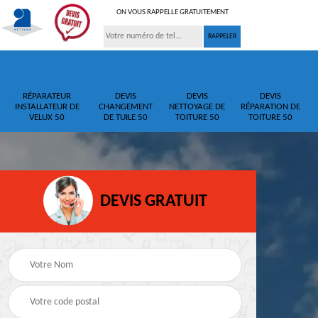
ON VOUS RAPPELLE GRATUITEMENT
RÉPARATEUR
DEVIS
DEVIS
DEVIS
INSTALLATEUR DE
CHANGEMENT
NETTOYAGE DE
RÉPARATION DE
VELUX 50
DE TUILE 50
TOITURE 50
TOITURE 50
DEVIS GRATUIT