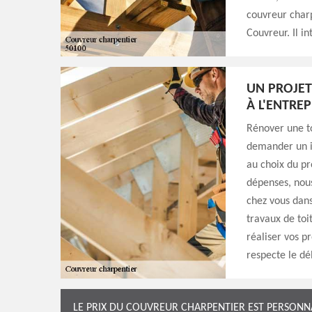
couvreur charp
Couvreur. Il i
UN PROJET
À L'ENTRE
Rénover une to
demander un im
au choix du pro
dépenses, nous
chez vous dans
travaux de toi
réaliser vos p
respecte le dél
LE PRIX DU COUVREUR CHARPENTIER EST PERSONN