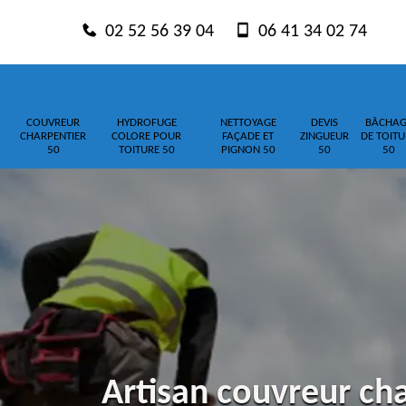
02 52 56 39 04
06 41 34 02 74
COUVREUR
HYDROFUGE
NETTOYAGE
DEVIS
BÂCHAG
CHARPENTIER
COLORE POUR
FAÇADE ET
ZINGUEUR
DE TOITU
50
TOITURE 50
PIGNON 50
50
50
Artisan couvreur ch