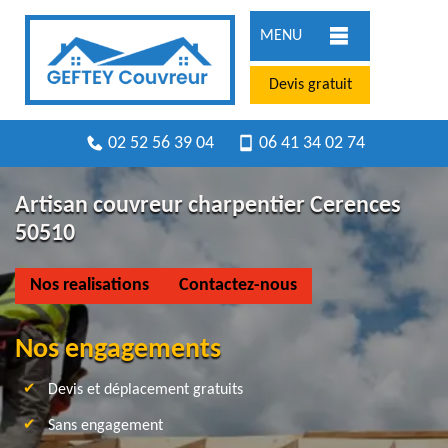
MENU
Devis gratuit
02 52 56 39 04
06 41 34 02 74
Artisan couvreur charpentier Cerences
50510
Nos realisations
Contactez-nous
Nos engagements
Devis et déplacement gratuits
Sans engagement