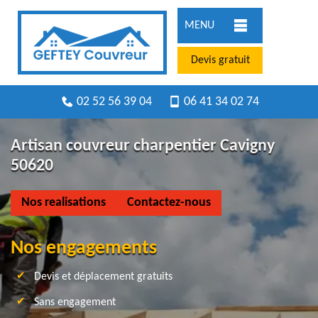
MENU
Devis gratuit
02 52 56 39 04
06 41 34 02 74
Artisan couvreur charpentier Cavigny
50620
Nos realisations
Contactez-nous
Nos engagements
Devis et déplacement gratuits
Sans engagement