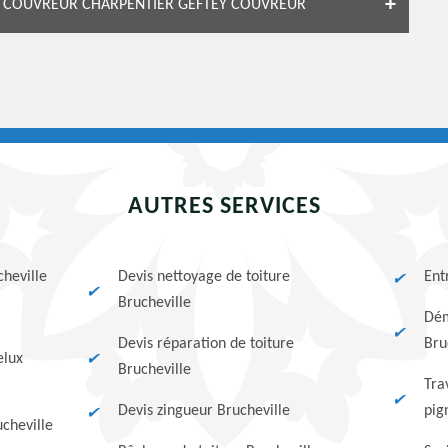
LE COUVREUR CHARPENTIER GEFTEY COUVREUR
AUTRES SERVICES
cheville
Devis nettoyage de toiture
Ent
Brucheville
Dém
Devis réparation de toiture
Bru
elux
Brucheville
Tra
Devis zingueur Brucheville
pig
cheville