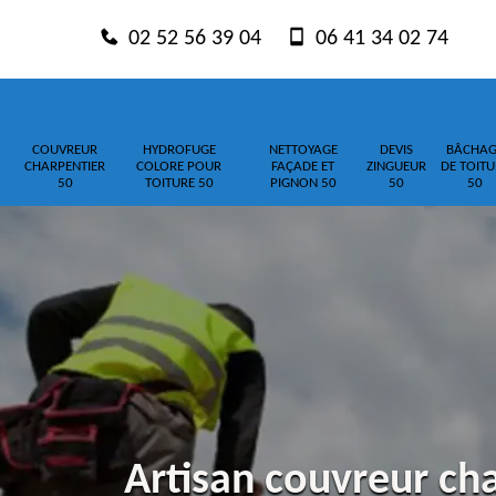
02 52 56 39 04
06 41 34 02 74
COUVREUR
HYDROFUGE
NETTOYAGE
DEVIS
BÂCHAG
CHARPENTIER
COLORE POUR
FAÇADE ET
ZINGUEUR
DE TOITU
50
TOITURE 50
PIGNON 50
50
50
Artisan couvreur ch