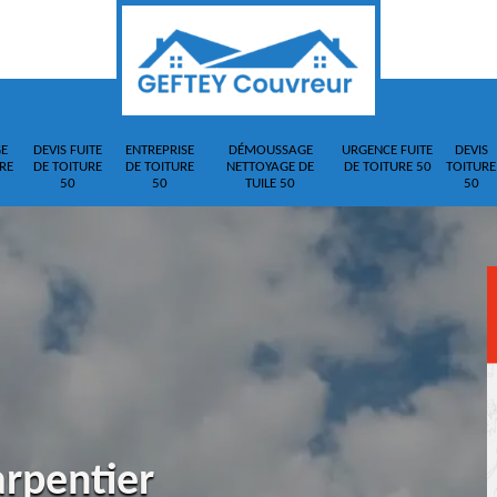
E
DEVIS FUITE
ENTREPRISE
DÉMOUSSAGE
URGENCE FUITE
DEVIS
RE
DE TOITURE
DE TOITURE
NETTOYAGE DE
DE TOITURE 50
TOITURE
50
50
TUILE 50
50
arpentier