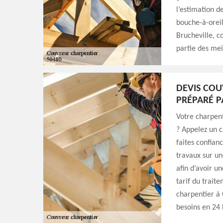
l’estimation de
bouche-à-oreil
Brucheville, c
partie des meil
DEVIS COU
PRÉPARÉ P
Votre charpent
? Appelez un ch
faites confian
travaux sur un
afin d’avoir u
tarif du trait
charpentier à 
besoins en 24 