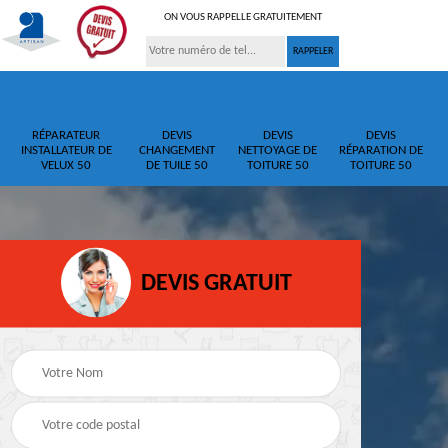
ON VOUS RAPPELLE GRATUITEMENT
RÉPARATEUR
DEVIS
DEVIS
DEVIS
INSTALLATEUR DE
CHANGEMENT
NETTOYAGE DE
RÉPARATION DE
VELUX 50
DE TUILE 50
TOITURE 50
TOITURE 50
DEVIS GRATUIT