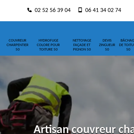
02 52 56 39 04
06 41 34 02 74
COUVREUR
HYDROFUGE
NETTOYAGE
DEVIS
BÂCHAG
CHARPENTIER
COLORE POUR
FAÇADE ET
ZINGUEUR
DE TOITU
50
TOITURE 50
PIGNON 50
50
50
Artisan couvreur ch