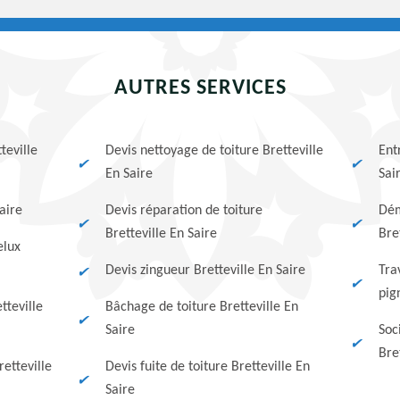
AUTRES SERVICES
teville
Devis nettoyage de toiture Bretteville
Ent
En Saire
Sai
Saire
Devis réparation de toiture
Dém
Bretteville En Saire
Bre
elux
Devis zingueur Bretteville En Saire
Tra
pig
tteville
Bâchage de toiture Bretteville En
Saire
Soc
Bre
etteville
Devis fuite de toiture Bretteville En
Saire