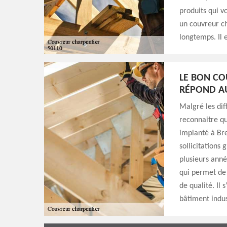
produits qui v
un couvreur ch
longtemps. Il 
LE BON CO
RÉPOND AU
Malgré les diff
reconnaitre q
implanté à Bret
sollicitations
plusieurs anné
qui permet de s
de qualité. Il
bâtiment indus