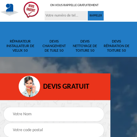
ON VOUS RAPPELLE GRATUITEMENT
RÉPARATEUR
DEVIS
DEVIS
DEVIS
INSTALLATEUR DE
CHANGEMENT
NETTOYAGE DE
RÉPARATION DE
VELUX 50
DE TUILE 50
TOITURE 50
TOITURE 50
DEVIS GRATUIT