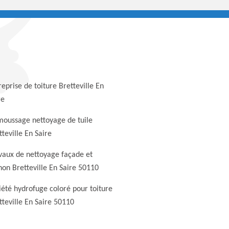
reprise de toiture Bretteville En
re
oussage nettoyage de tuile
tteville En Saire
vaux de nettoyage façade et
non Bretteville En Saire 50110
iété hydrofuge coloré pour toiture
tteville En Saire 50110