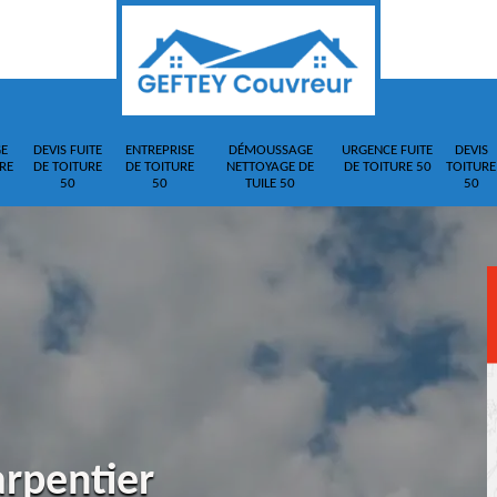
E
DEVIS FUITE
ENTREPRISE
DÉMOUSSAGE
URGENCE FUITE
DEVIS
RE
DE TOITURE
DE TOITURE
NETTOYAGE DE
DE TOITURE 50
TOITURE
50
50
TUILE 50
50
arpentier