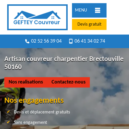
MENU
Devis gratuit
02 52 56 39 04
06 41 34 02 74
Artisan couvreur charpentier Brectouville
50160
Nos realisations
Contactez-nous
Nos engagements
Devis et déplacement gratuits
Sans engagement