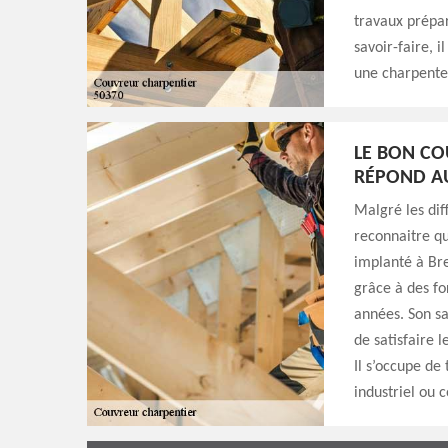
travaux prépar
savoir-faire, i
une charpente
LE BON CO
RÉPOND AU
Malgré les diff
reconnaitre q
implanté à Brec
grâce à des fo
années. Son sa
de satisfaire l
Il s’occupe de
industriel ou 