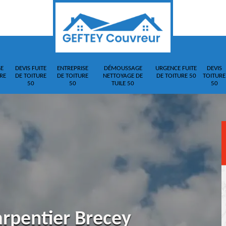
E
DEVIS FUITE
ENTREPRISE
DÉMOUSSAGE
URGENCE FUITE
DEVIS
RE
DE TOITURE
DE TOITURE
NETTOYAGE DE
DE TOITURE 50
TOITURE
50
50
TUILE 50
50
arpentier Brecey