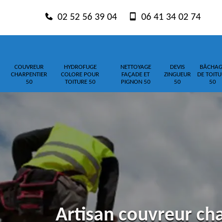
02 52 56 39 04
06 41 34 02 74
COUVREUR
HYDROFUGE
NETTOYAGE
DEVIS
BÂCHAG
CHARPENTIER
COLORE POUR
FAÇADE ET
ZINGUEUR
DE TOITU
50
TOITURE 50
PIGNON 50
50
50
Artisan couvreur ch