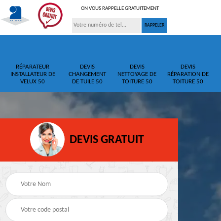
ON VOUS RAPPELLE GRATUITEMENT
RÉPARATEUR
DEVIS
DEVIS
DEVIS
INSTALLATEUR DE
CHANGEMENT
NETTOYAGE DE
RÉPARATION DE
VELUX 50
DE TUILE 50
TOITURE 50
TOITURE 50
DEVIS GRATUIT