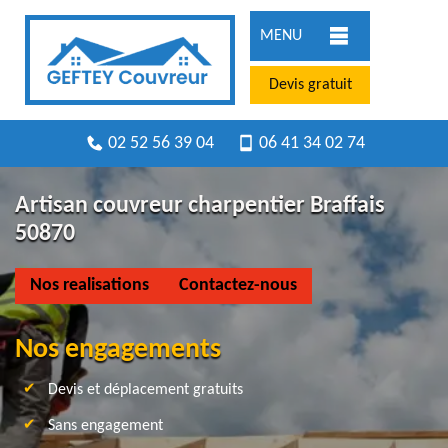
MENU
Devis gratuit
02 52 56 39 04
06 41 34 02 74
Artisan couvreur charpentier Braffais
50870
Nos realisations
Contactez-nous
Nos engagements
Devis et déplacement gratuits
Sans engagement