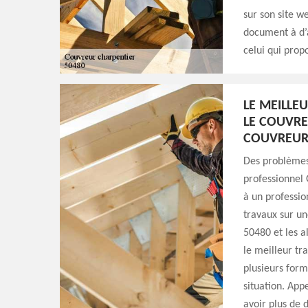
sur son site 
document à d’a
celui qui prop
LE MEILLE
LE COUVRE
COUVREU
Des problèmes
professionnel 
à un professio
travaux sur un
50480 et les a
le meilleur tr
plusieurs form
situation. App
avoir plus de d