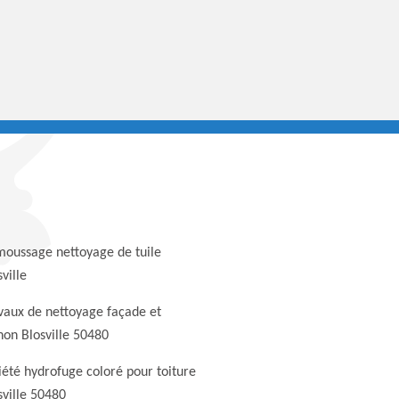
oussage nettoyage de tuile
ville
vaux de nettoyage façade et
non Blosville 50480
iété hydrofuge coloré pour toiture
sville 50480