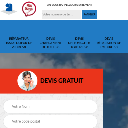
ON VOUS RAPPELLE GRATUITEMENT
RÉPARATEUR
DEVIS
DEVIS
DEVIS
INSTALLATEUR DE
CHANGEMENT
NETTOYAGE DE
RÉPARATION DE
VELUX 50
DE TUILE 50
TOITURE 50
TOITURE 50
DEVIS GRATUIT