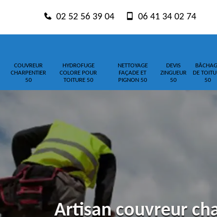
02 52 56 39 04
06 41 34 02 74
COUVREUR
HYDROFUGE
NETTOYAGE
DEVIS
BÂCHAG
CHARPENTIER
COLORE POUR
FAÇADE ET
ZINGUEUR
DE TOITU
50
TOITURE 50
PIGNON 50
50
50
Artisan couvreur cha