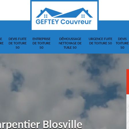
E
DEVIS FUITE
ENTREPRISE
DÉMOUSSAGE
URGENCE FUITE
DEVIS
RE
DE TOITURE
DE TOITURE
NETTOYAGE DE
DE TOITURE 50
TOITURE
50
50
TUILE 50
50
rpentier Blosville