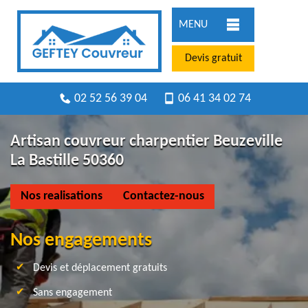
MENU
Devis gratuit
02 52 56 39 04
06 41 34 02 74
Artisan couvreur charpentier Beuzeville
La Bastille 50360
Nos realisations
Contactez-nous
Nos engagements
Devis et déplacement gratuits
Sans engagement