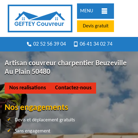
MENU
Devis gratuit
02 52 56 39 04
06 41 34 02 74
Artisan couvreur charpentier Beuzeville
Au Plain 50480
Nos realisations
Contactez-nous
Nos engagements
Devis et déplacement gratuits
Sans engagement