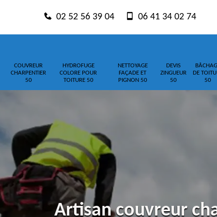
02 52 56 39 04
06 41 34 02 74
COUVREUR
HYDROFUGE
NETTOYAGE
DEVIS
BÂCHAG
CHARPENTIER
COLORE POUR
FAÇADE ET
ZINGUEUR
DE TOITU
50
TOITURE 50
PIGNON 50
50
50
Artisan couvreur ch