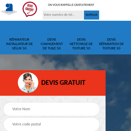
ON VOUS RAPPELLE GRATUITEMENT
RÉPARATEUR
DEVIS
DEVIS
DEVIS
INSTALLATEUR DE
CHANGEMENT
NETTOYAGE DE
RÉPARATION DE
VELUX 50
DE TUILE 50
TOITURE 50
TOITURE 50
DEVIS GRATUIT