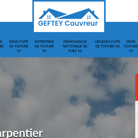
E
DEVIS FUITE
ENTREPRISE
DÉMOUSSAGE
URGENCE FUITE
DEVIS
RE
DE TOITURE
DE TOITURE
NETTOYAGE DE
DE TOITURE 50
TOITURE
50
50
TUILE 50
50
arpentier