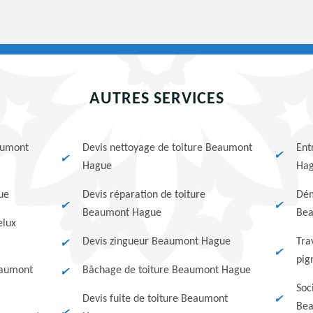
AUTRES SERVICES
aumont
Devis nettoyage de toiture Beaumont
Ent
Hague
Ha
ue
Devis réparation de toiture
Dém
Beaumont Hague
Bea
elux
Devis zingueur Beaumont Hague
Tra
pig
eaumont
Bâchage de toiture Beaumont Hague
Soc
Devis fuite de toiture Beaumont
Bea